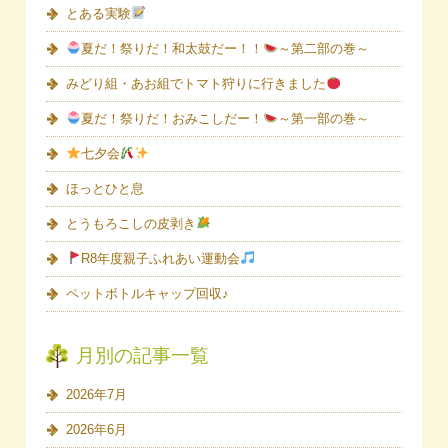
とある実験
夏だ！祭りだ！和太鼓だー！！
～第二部の巻～
みどり組・あお組でトマト狩りに行きました
夏だ！祭りだ！おみこしだー！
～第一部の巻～
七夕会
ほっとひと息
とうもろこしの皮剥き
R8年度親子ふれあい運動会
ペットボトルキャップ回収♪
月別の記事一覧
2026年7月
2026年6月