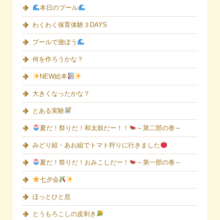
本日のプール
わくわく保育体験３DAYS
プールで遊ぼう
何を作ろうかな？
NEW絵本
大きくなったかな？
とある実験
夏だ！祭りだ！和太鼓だー！！
～第二部の巻～
みどり組・あお組でトマト狩りに行きました
夏だ！祭りだ！おみこしだー！
～第一部の巻～
七夕会
ほっとひと息
とうもろこしの皮剥き