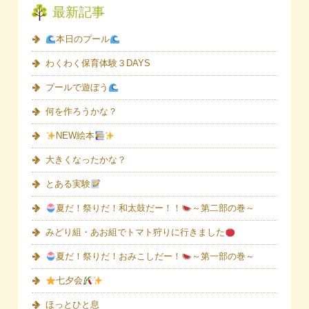
最新記事
本日のプール
わくわく保育体験３DAYS
プールで遊ぼう
何を作ろうかな？
NEW絵本
大きくなったかな？
とある実験
夏だ！祭りだ！和太鼓だー！！
～第二部の巻～
みどり組・あお組でトマト狩りに行きました
夏だ！祭りだ！おみこしだー！
～第一部の巻～
七夕会
ほっとひと息