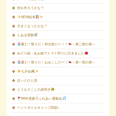
何を作ろうかな？
NEW絵本
大きくなったかな？
とある実験
夏だ！祭りだ！和太鼓だー！！
～第二部の巻～
みどり組・あお組でトマト狩りに行きました
夏だ！祭りだ！おみこしだー！
～第一部の巻～
七夕会
ほっとひと息
とうもろこしの皮剥き
R8年度親子ふれあい運動会
ペットボトルキャップ回収♪